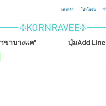
หน้าหลัก
โปรโมชั่น
รี
 "สาขาบางแค"
ปุ่มAdd Lin